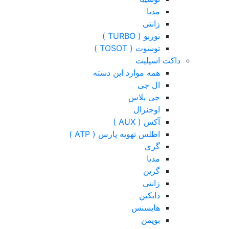
مدیا
زانتی
توربو ( TURBO )
توسوت ( TOSOT )
داکت اسپلیت
همه موارد این دسته
ال جی
جی پلاس
اوجنرال
آکس ( AUX )
اطلس تهویه پارس ( ATP )
گری
مدیا
گرین
زانتی
دایکین
هایسنس
بویمن