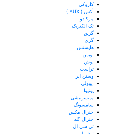
کازوکی
آکس ( AUX )
مرکادو
تک الکتریک
گرین
گری
هایسنس
بویمن
بوش
تراست
وستن ایر
ایوولی
یونیوا
میتسوبیشی
سامسونگ
جنرال مکس
جنرال گلد
تی سی ال
توشیبا