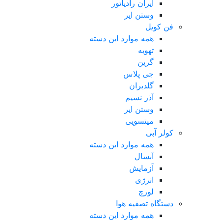
ایران رادیاتور
وستن ایر
فن کویل
همه موارد این دسته
تهویه
گرین
جی پلاس
گلدیران
آذر نسیم
وستن ایر
میتسویی
کولر آبی
همه موارد این دسته
آبسال
آزمایش
انرژی
لورچ
دستگاه تصفیه هوا
همه موارد این دسته