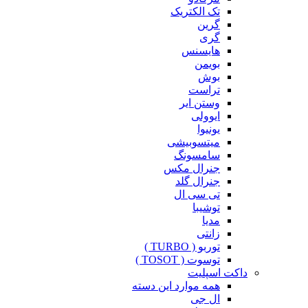
تک الکتریک
گرین
گری
هایسنس
بویمن
بوش
تراست
وستن ایر
ایوولی
یونیوا
میتسوبیشی
سامسونگ
جنرال مکس
جنرال گلد
تی سی ال
توشیبا
مدیا
زانتی
توربو ( TURBO )
توسوت ( TOSOT )
داکت اسپلیت
همه موارد این دسته
ال جی