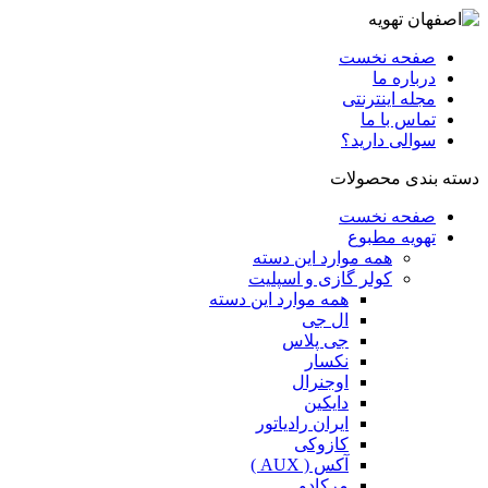
صفحه نخست
درباره ما
مجله اینترنتی
تماس با ما
سوالی دارید؟
دسته بندی محصولات
صفحه نخست
تهویه مطبوع
همه موارد این دسته
کولر گازی و اسپلیت
همه موارد این دسته
ال جی
جی پلاس
نکسار
اوجنرال
دایکین
ایران رادیاتور
کازوکی
آکس ( AUX )
مرکادو