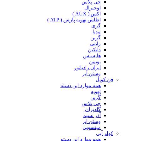
جی پلاس
اوجنرال
آکس ( AUX )
اطلس تهویه پارس ( ATP )
گری
مدیا
گرین
زانتی
دایکین
هایسنس
بویمن
ایران رادیاتور
وستن ایر
فن کویل
همه موارد این دسته
تهویه
گرین
جی پلاس
گلدیران
آذر نسیم
وستن ایر
میتسویی
کولر آبی
همه موارد این دسته