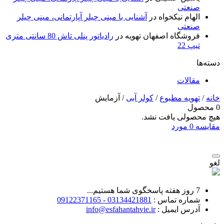
صنعتی
الهام نیکخواه
در
آشنایی با مینی چیلر آپارتمانی، مینی چیلر
صنعتی
فروشگاه اصفهان تهویه
در
رادیاتور پنلی تاش 80 سانتی متری
تیپ 22
دسته‌ها
مقالات
خانه
/
تهویه مطبوع
/
کولر آبی
/ آزمایش
0 محصول
هیچ محصولی یافت نشد.
مقایسه
0
مورد
لغو
7 روز هفته پاسخگوی شما هستیم...
شماره تماس :
03134421881 - 09122371165
آدرس ایمیل :
info@esfahantahvie.ir