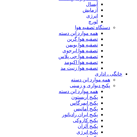
آبسال
آزمایش
انرژی
لورچ
دستگاه تصفیه هوا
همه موارد این دسته
تصفیه هوا گرین
تصفیه هوا بویمن
تصفیه هوا ایرجوی
تصفیه هوا جی پلاس
تصفیه هوا اکیومد
تصفیه هوا زنیت مد
خانگی ، اداری
همه موارد این دسته
پکیج دیواری و زمینی
همه موارد این دسته
پکیج آریستون
پکیج ایمرگاس
پکیج آماتیس
پکیج ایران رادیاتور
پکیج کازوکی
پکیج آلزان
پکیج انرژی