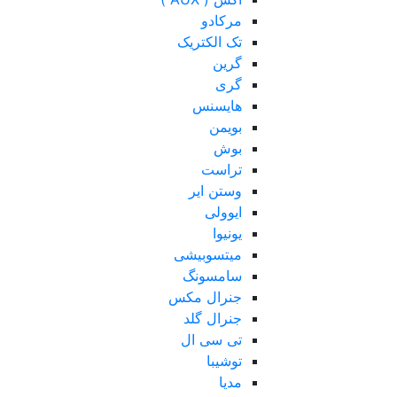
مرکادو
تک الکتریک
گرین
گری
هایسنس
بویمن
بوش
تراست
وستن ایر
ایوولی
یونیوا
میتسوبیشی
سامسونگ
جنرال مکس
جنرال گلد
تی سی ال
توشیبا
مدیا