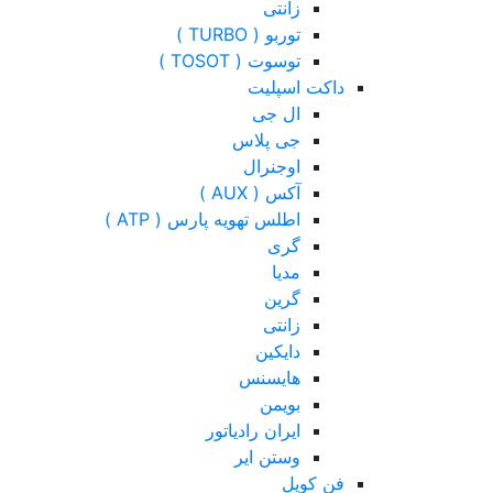
زانتی
توربو ( TURBO )
توسوت ( TOSOT )
داکت اسپلیت
ال جی
جی پلاس
اوجنرال
آکس ( AUX )
اطلس تهویه پارس ( ATP )
گری
مدیا
گرین
زانتی
دایکین
هایسنس
بویمن
ایران رادیاتور
وستن ایر
فن کویل