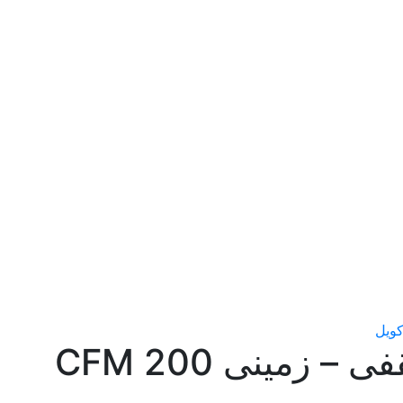
ویل
فن کویل سقفی – زمینی 200 CFM