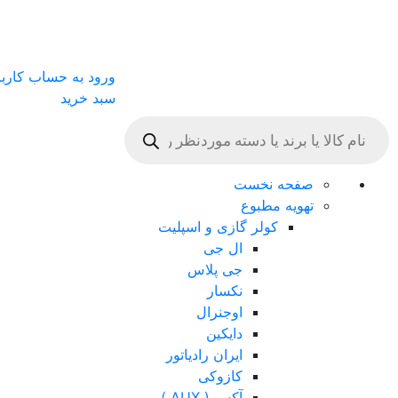
ورود به حساب کارب
سبد خرید
Products
search
صفحه نخست
تهویه مطبوع
کولر گازی و اسپلیت
ال جی
جی پلاس
نکسار
اوجنرال
دایکین
ایران رادیاتور
کازوکی
آکس ( AUX )