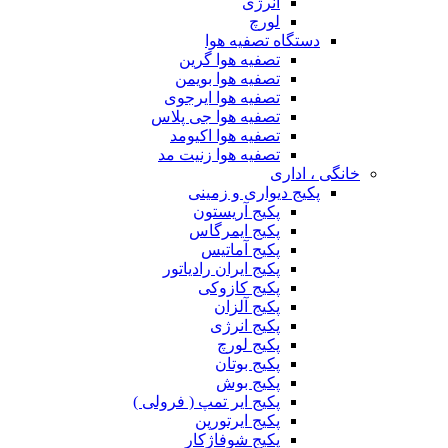
انرژی
لورچ
دستگاه تصفیه هوا
تصفیه هوا گرین
تصفیه هوا بویمن
تصفیه هوا ایرجوی
تصفیه هوا جی پلاس
تصفیه هوا اکیومد
تصفیه هوا زنیت مد
خانگی ، اداری
پکیج دیواری و زمینی
پکیج آریستون
پکیج ایمرگاس
پکیج آماتیس
پکیج ایران رادیاتور
پکیج کازوکی
پکیج آلزان
پکیج انرژی
پکیج لورچ
پکیج بوتان
پکیج بوش
پکیج ایر تمپ ( فرولی )
پکیج ایرتورپن
پکیج شوفاژکار