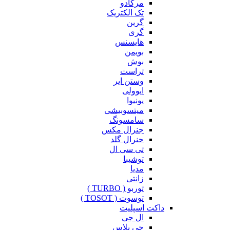
مرکادو
تک الکتریک
گرین
گری
هایسنس
بویمن
بوش
تراست
وستن ایر
ایوولی
یونیوا
میتسوبیشی
سامسونگ
جنرال مکس
جنرال گلد
تی سی ال
توشیبا
مدیا
زانتی
توربو ( TURBO )
توسوت ( TOSOT )
داکت اسپلیت
ال جی
جی پلاس