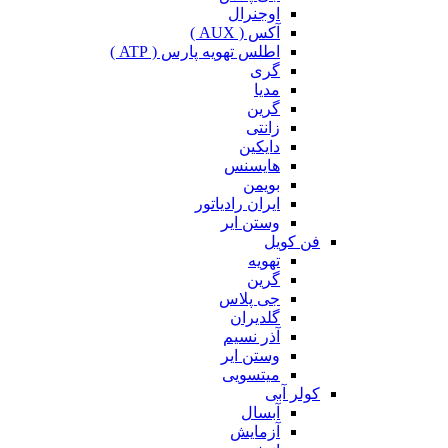
اوجنرال
آکس ( AUX )
اطلس تهویه پارس ( ATP )
گری
مدیا
گرین
زانتی
دایکین
هایسنس
بویمن
ایران رادیاتور
وستن ایر
فن کویل
تهویه
گرین
جی پلاس
گلدیران
آذر نسیم
وستن ایر
میتسویی
کولر آبی
آبسال
آزمایش