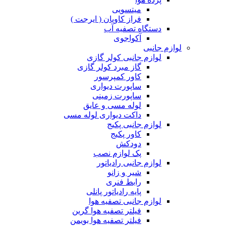
میتسویی
فراز کاویان ( ایرجت )
دستگاه تصفیه آب
آکواجوی
لوازم جانبی
لوازم جانبی کولر گازی
گاز مبرد کولر گازی
کاور کمپرسور
ساپورت دیواری
ساپورت زمینی
لوله مسی و عایق
داکت دیواری لوله مسی
لوازم جانبی پکیج
کاور پکیج
دودکش
پک لوازم نصب
لوازم جانبی رادیاتور
شیر و زانو
رابط فنری
پایه رادیاتور پانلی
لوازم جانبی تصفیه هوا
فیلتر تصفیه هوا گرین
فیلتر تصفیه هوا بویمن