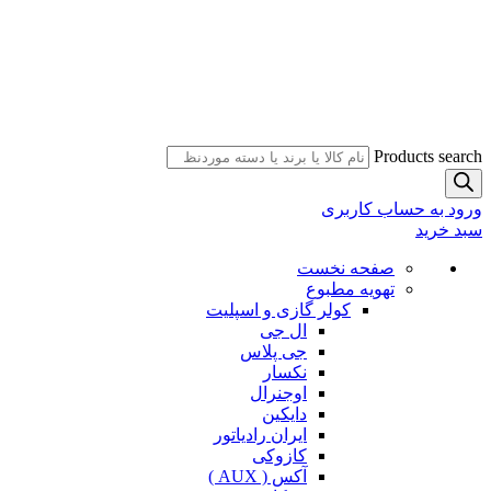
Products search
ورود به حساب کاربری
سبد خرید
صفحه نخست
تهویه مطبوع
کولر گازی و اسپلیت
ال جی
جی پلاس
نکسار
اوجنرال
دایکین
ایران رادیاتور
کازوکی
آکس ( AUX )