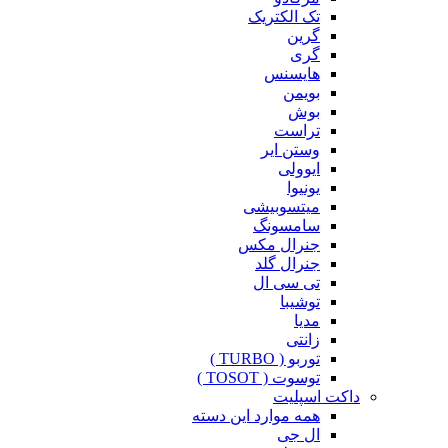
تک الکتریک
گرین
گری
هایسنس
بویمن
بوش
تراست
وستن ایر
ایوولی
یونیوا
میتسوبیشی
سامسونگ
جنرال مکس
جنرال گلد
تی سی ال
توشیبا
مدیا
زانتی
توربو ( TURBO )
توسوت ( TOSOT )
داکت اسپلیت
همه موارد این دسته
ال جی