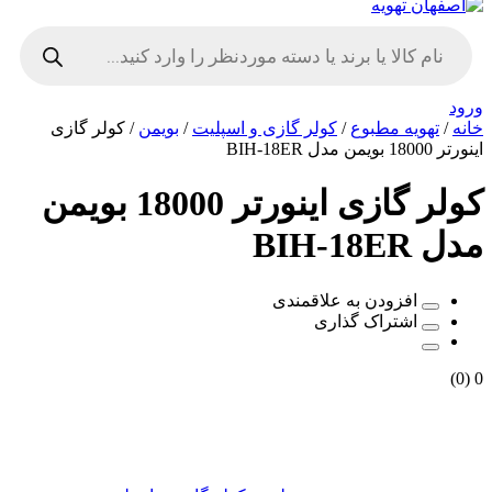
Products
search
ورود
خانه
/
تهویه مطبوع
/
کولر گازی و اسپلیت
/
بویمن
/ کولر گازی
اینورتر 18000 بویمن مدل BIH-18ER
کولر گازی اینورتر 18000 بویمن
مدل BIH-18ER
افزودن به علاقمندی
اشتراک گذاری
(0)
0