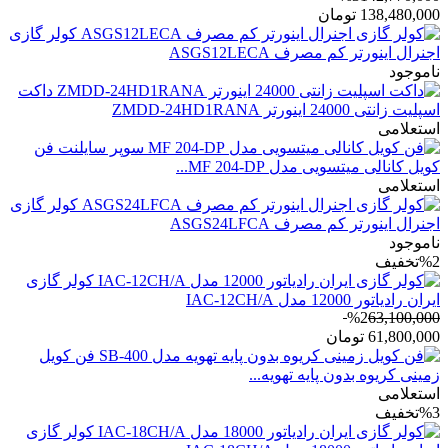
138,480,000
تومان
کولر گازی
اجنرال اینورتر کم مصرف ASGS12LECA
ناموجود
داکت
اسپلیت زانتی 24000 اینورتر ZMDD-24HD1RANA
استعلامی
فن
کویل کانالی میتسویی مدل MF 204-DP...
استعلامی
کولر گازی
اجنرال اینورتر کم مصرف ASGS24LFCA
ناموجود
%2
تخفیف
کولر گازی
ایران رادیاتور 12000 مدل IAC-12CH/A
%2
63,100,000
61,800,000
تومان
فن کویل
زمینی کریوه بدون پایه تهویه...
استعلامی
%3
تخفیف
کولر گازی