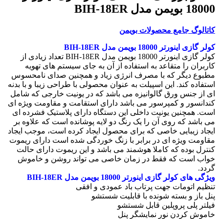
18000 بویمن مدل BIH-18ER
کاتالوگ جامع محصولات بویمن
کولر گازی اینورتر 18000 بویمن مدل BIH-18ER
کولر گازی اینورتر 18000 بویمن مدل BIH-18ER تعداد زیادی از
کاربران را متقاعد به استفاده از آن به جای سیستم های تهویه
مطبوع دیگر که با مصرف انرژی زیاد و همچنین صدای نامحسوس
استفاده کند. این اسپیلت به عنوان محصولی با طراحی زیبا و با بدنه
ای از جنس ورق گالوانیزه می باشد که در یونیت خارجی که شامل
کندانسور و کمپرسور می باشد دارای استقامت و مقاومت ویژه ای
است. همچنین یونیت داخلی این دستگاه دارای پلاستیک فشرده ای
می باشد که روی آن را یک رنگ دو لایه پوشانده است که علاوه بر
ایجاد زیبایی خاصی که برای محصول ایجاد کرده است، موجب ایجاد
مقاومت ویژه ای در برابر با زنگ خوردگی شده است دارای ریموت
کنترل بوده که کاملا هوشمند می باشد و این ریموت دارای حالت
خواب است که فقط در زمان خاصی می تواند روشن و خاموش
گردد.
ویژگی های کولر گازی اینورتر 18000 بویمن مدل BIH-18ER
تنظیم اتومات جهت پرتاب باد عمودی و افقی
پنل باز و بسته شونده با قابلیت شستشو
فیلتر پلی پروپلین قابل شستشو
خاموش کردن نور نمایشگر پنل