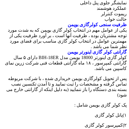
نمایشگر جلوی پنل داخلی
عملکرد هوشمند
ریموت کنترلر
حالت خواب
ظرفیت سنجی کولرگازی بویمن
یکی از عوامل مهم در انتخاب کولر گازی بویمن که به شدت مورد
توجه مشتریان بوده ، ظرفیت آنها است ، بر آورد ظرفیت یکی از
مهمترین عوامل در انتخاب کولر گازی مناسب برای فضای مورد
نظر شما می باشد .
گارانتی کولر گازی اینورتر بویمن
کولر گازی اینورتر 18000 بویمن مدل BIH-18ER دارای ۵ سال
گارانتی کمپرسور ، ۱۸ ماه گارانتی قطعات فنی شرکت زرین نمای
کاسپین می باشد.
پس از تحویل کولرگازی بویمن خریداری شده ، با شرکت مربوطه
تماس گرفته و مشخصات را ثبت نمایید و تا آمدن تکنسین نصب
بسته بندی دستگاه را باز ننمایید (به دلیل اینکه از گارانتی خارج می
شود)
پک کولر گازی بویمن شامل :
۱)پانل کولر گازی
۲)کمپرسور کولر گازی