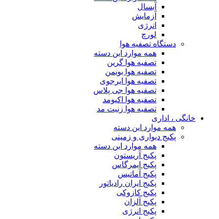
آبسال
آزمایش
انرژی
لورچ
دستگاه تصفیه هوا
همه موارد این دسته
تصفیه هوا گرین
تصفیه هوا بویمن
تصفیه هوا ایرجوی
تصفیه هوا جی پلاس
تصفیه هوا اکیومد
تصفیه هوا زنیت مد
خانگی ، اداری
همه موارد این دسته
پکیج دیواری و زمینی
همه موارد این دسته
پکیج آریستون
پکیج ایمرگاس
پکیج آماتیس
پکیج ایران رادیاتور
پکیج کازوکی
پکیج آلزان
پکیج انرژی