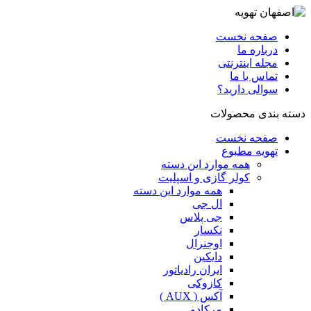
صفحه نخست
درباره ما
مجله اینترنتی
تماس با ما
سوالی دارید؟
دسته بندی محصولات
صفحه نخست
تهویه مطبوع
همه موارد این دسته
کولر گازی و اسپلیت
همه موارد این دسته
ال جی
جی پلاس
نکسار
اوجنرال
دایکین
ایران رادیاتور
کازوکی
آکس ( AUX )
مرکادو