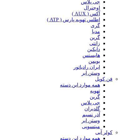
جی پلاس
اوجنرال
آکس ( AUX )
اطلس تهویه پارس ( ATP )
گری
مدیا
گرین
زانتی
دایکین
هایسنس
بویمن
ایران رادیاتور
وستن ایر
فن کویل
همه موارد این دسته
تهویه
گرین
جی پلاس
گلدیران
آذر نسیم
وستن ایر
میتسویی
کولر آبی
همه موارد این دسته