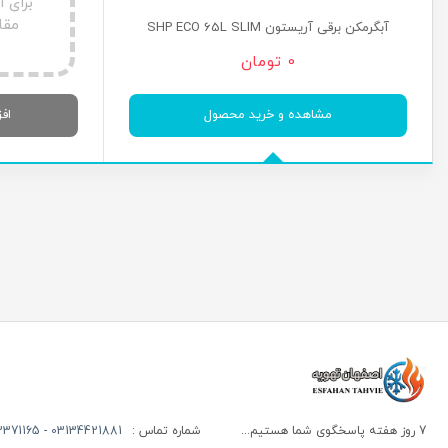
برای 
مقا
آبگرمکن برقی آریستون SHP ECO 65L SLIM
0
تومان
مشاهده و خرید محصول
اف
7 روز هفته پاسخگوی شما هستیم...
شماره تماس :
03134421881 - 09122371165