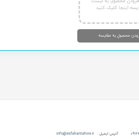
افزودن محصول به لیست
یسه اینجا کلیک کنید
زودن محصول به مقایسه
آدرس ایمیل :
info@esfahantahvie.ir