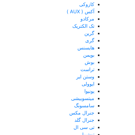
کازوکی
آکس ( AUX )
مرکادو
تک الکتریک
گرین
گری
هایسنس
بویمن
بوش
تراست
وستن ایر
ایوولی
یونیوا
میتسوبیشی
سامسونگ
جنرال مکس
جنرال گلد
تی سی ال
توشیبا