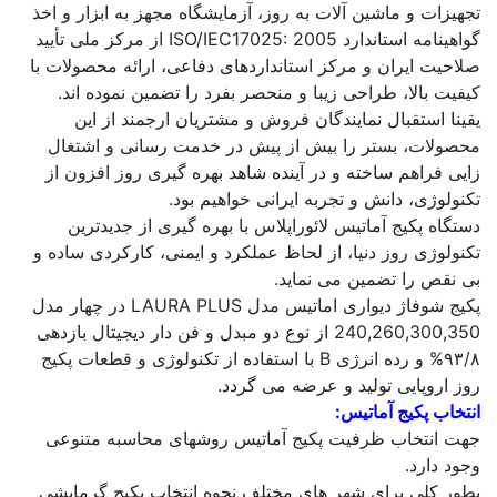
تجهيزات و ماشين آلات به روز، آزمایشگاه مجهز به ابزار و اخذ
گواهينامه استاندارد ISO/IEC17025: 2005 از مرکز ملی تأیيد
صلاحيت ایران و مرکز استانداردهای دفاعی، ارائه محصولات با
کيفيت بالا، طراحی زیبا و منحصر بفرد را تضمين نموده اند.
یقينا استقبال نمایندگان فروش و مشتریان ارجمند از این
محصولات، بستر را بيش از پيش در خدمت رسانی و اشتغال
زایی فراهم ساخته و در آینده شاهد بهره گيری روز افزون از
تکنولوژی، دانش و تجربه ایرانی خواهيم بود.
دستگاه پکیج آماتیس لائوراپلاس با بهره گیری از جدیدترین
تکنولوژی روز دنیا، از لحاظ عملکرد و ایمنی، کارکردی ساده و
بی نقص را تضمین می نماید.
پکیج شوفاژ دیواری اماتیس مدل LAURA PLUS در چهار مدل
240,260,300,350 از نوع دو مبدل و فن دار دیجیتال بازدهی
۹۳/۸% و رده انرژی B با استفاده از تکنولوژی و قطعات پکیج
روز اروپایی تولید و عرضه می گردد.
انتخاب پکیج آماتیس:
جهت انتخاب ظرفیت پکیج آماتیس روشهای محاسبه متنوعی
وجود دارد.
بطور کلی برای شهر های مختلف نحوه انتخاب پکیج گرمایشی