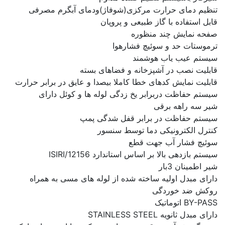
تنظیم دمای حرارت مرکزی(شوفاژ)ودمای آبگرم مصرفی
قابل استفاده با گاز طبیعی و پروپان
صفحه نمایش چند منظوره
ترموستات حد و سوئیچ فشارهوا
سیستم عیب یاب هوشمند
قابلیت نصب در آشپزخانه و فضاهای بسته
قابلیت نمایش کدهای خطا کاملا بیصدا و عایق در برابر حرارت
سیستم حفاظت دربرابر یخ زدگی لوله ها و کوئل دارای
شیر سه راهه برقی
سیستم حفاظت در برابر قفل شدگی پمپ
کنترل الکترونیکی دما توسط سنسور
سوئیچ فشار آب جهت قطع
سیستم بازدهی بالا بر اساس استاندارد ISIRI/12156
شیر اطمینان 3بار
دارای مبدل اولیه ساخته شده از لوله های مسی به همراه
روکش ضد خوردگی
BY-PASS اتوماتیک
دارای مبدل ثانویه STAINLESS STEEL