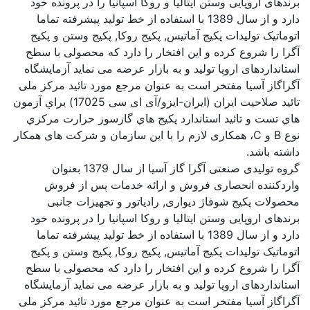
برندهای اروپایی وستن ایتالیا و روکا اسپانیا را در پرونده خود
دارد و از سال 1389 با استفاده از خط تولید پیشرفته تماما
اتوماتیک تولیدات پکیج آماتیس, پکیج روکا, پکیج وستن و پکیج
آگرا را شروع کرده و این افتخار را دارد که محصولی با سطح
استانداردهای اروپا تولید و به بازار عرضه می نماید آزمايشگاه
آگراگاز آسيا مفتخر است به عنوان مرجع مورد تائید مرکز ملی
تائید صلاحیت ایران (ایران-ایزو/آی ای سی 17025) براي آزمون
هاي تست و تائید استاندارد پكيج هاي گازسوز حرارت مركزي
نوع B و C، همکاری لازم را با این سازمان و شرکت های همکار
داشته باشد.
گروه تولیدی صنعتی آگرا گاز آسیا از سال 1379 بعنوان
واردکننده انحصاری فروش و ارائه خدمات پس از فروش
محصولات پکیج شوفاژ دیواری, رادیاتور و تجهیزات جانبی
برندهای اروپایی وستن ایتالیا و روکا اسپانیا را در پرونده خود
دارد و از سال 1389 با استفاده از خط تولید پیشرفته تماما
اتوماتیک تولیدات پکیج آماتیس, پکیج روکا, پکیج وستن و پکیج
آگرا را شروع کرده و این افتخار را دارد که محصولی با سطح
استانداردهای اروپا تولید و به بازار عرضه می نماید آزمايشگاه
آگراگاز آسيا مفتخر است به عنوان مرجع مورد تائید مرکز ملی