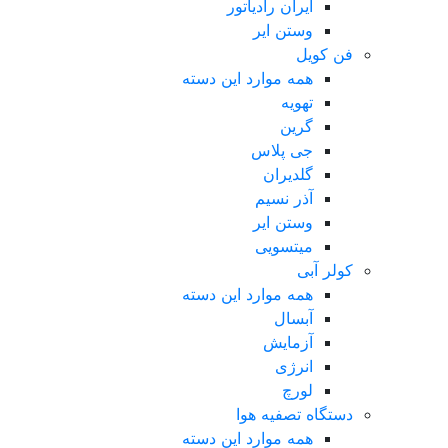
ایران رادیاتور
وستن ایر
فن کویل
همه موارد این دسته
تهویه
گرین
جی پلاس
گلدیران
آذر نسیم
وستن ایر
میتسویی
کولر آبی
همه موارد این دسته
آبسال
آزمایش
انرژی
لورچ
دستگاه تصفیه هوا
همه موارد این دسته