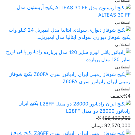
استعلامی
پکیج آریستون مدل
ALTEAS 30 FF
استعلامی
پکیج شوفاژ دیواری سولدی ایتالیا مدل ایمپریل...
استعلامی
رادیاتور پانلی لورچ
سایز 120 مدل پربازده
استعلامی
پکیج شوفاژ
زمینی ایران رادیاتور سری Z60FA
استعلامی
%4
تخفیف
پکیج ایران
رادیاتور 28000 دو مبدل L28FF
%4
96,433,750
92,570,000
تومان
پکیج‌ شوفاژ