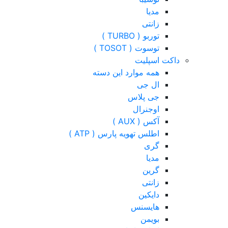
مدیا
زانتی
توربو ( TURBO )
توسوت ( TOSOT )
داکت اسپلیت
همه موارد این دسته
ال جی
جی پلاس
اوجنرال
آکس ( AUX )
اطلس تهویه پارس ( ATP )
گری
مدیا
گرین
زانتی
دایکین
هایسنس
بویمن