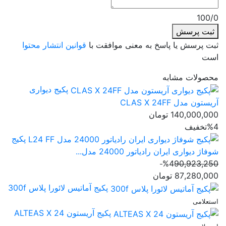
100/0
ثبت پرسش
ثبت پرسش یا پاسخ به معنی موافقت با
قوانین انتشار محتوا
است
محصولات مشابه
پکیج دیواری
آریستون مدل CLAS X 24FF
140,000,000
تومان
%4
تخفیف
پکیج
شوفاژ دیواری ایران رادیاتور 24000 مدل...
%4
90,923,250
87,280,000
تومان
پکیج آماتیس لائورا پلاس 300f
استعلامی
پکیج آریستون 24 ALTEAS X