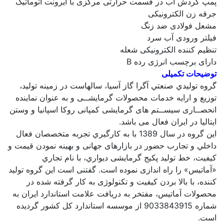
پمپ گردش آب در قسمت حرارتی مرکزی با ایرونت اتوماتیک
جرقه زن الکترونیکی
مشعل فولادی ضد زنگ
فیلتر ورودی آب سرد
تنظیم کننده الکترونیکی شعله
دارای برچسب انرژی رده B
توضیحات تکمیلی
گروه توليدي صنعتي آگرا گاز آسيا، سالهاست در زمينه توليد،
توزیع و ارایه خدمات محصولات گرمایشــی و به عنوان نماینده
انحصــاری سيســتم های گرمایشی کمپانی روکا اسپانيا و وستن
ایتاليا در ایران فعال می باشد.
این گروه در سال 1389 با به کارگيري تجربه متخصصان فعال
داخلي و تجارب حضور در بازارهای جهانی و بهينه نمودن قيمت و
کيفيت، خط توليد پکيج گرمایشی دیواري، با نام تجاري
«آماتيس» را راه اندازی نموده است. گفتنی است این گروه توليد
کننده، با بالا بردن کيفيت و تکنولوژی به کار گرفته شده در
محصولات آماتيس، مفتخر به دریافت علامت استاندارد ایران به
شماره 9033843915 از موسسه استاندارد کل کشور گردیده
است.