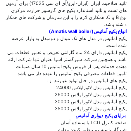
تائید صلاحیت ایران (ایران-ایزو/آی ای سی 17025) براي آزمون
هاي تست و تائید استاندارد پكيج هاي گازسوز حرارت مركزي
نوع B و C، همکاری لازم را با این سازمان و شرکت های همکار
داشته باشد.
انواع پکیج آماتیس(Amatis wall boiler)
پکیج آماتیس در مدل های تک مبدل و دومبدل به بازار عرضه
شده است.
پکیج آماتیس دارای 24 ماه گارانتی تعویض و تعمیر قطعات می
باشد و همچنین شرکت سبزگستر آسیا بعنوان تنها شرکت ارائه
دهنده خدمات پس از فروش پکیج آماتیس 10 سال ضمانت
تامین قطعات مصرفی پکیج آماتیس را عهده دار می باشد.
پکیج های آماتیس در حال تولید عبارتند از :
پکیج آماتیس مدل لائوراپلاس 24000
پکیج آماتیس مدل لائورا پلاس 26000
پکیج آماتیس مدل لائورا پلاس 30000
پکیج آماتیس مدل لائورا پلاس 35000
مزایای پکیج دیواری آماتیس
صفحه کنترل LCD بااستفاده آسان
شیرگاز باسیستم تنظیم کننده مداوم