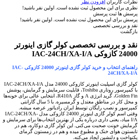
نظرات کاربران
افزودن نظر
نظری برای این محصول ثبت نشده است. اولین نفر باشید!
پرسش ها
ثبت پرسش
پرسش برای این محصول ثبت نشده است. اولین نفر باشید!
نقد و بررسی تخصصی
بازگشت
نقد و بررسی تخصصی
کولر گازی اینورتر
24000 کازوکی IAC-24CH/XA-I/A
راهنمای انتخاب و خرید کولر گازی اینورتر 24000 کازوکی IAC-
24CH/XA-I/A
کولر گازی اسپلیت اینورتر کازوکی 24000 مدل IAC-24CH/XA-I/A
با کمپرسور روتاری Toshiba، قابلیت سرمایش و گرمایش، پوشش
Golden Fin، گرید انرژی A و گاز R410A، انتخابی عالی برای خونه‌ها
و محل کار در مناطق معتدل و گرمسیره. با 5 سال گارانتی
کمپرسور و نصب رایگان توسط ایران رادیاتور عرضه میشه.
وقتی اسم کولر گازی اینورتر 24000 کازوکی مدل IAC-24CH/XA-
I/A میاد، یعنی داری درباره یکی از بهترین انتخاب‌ها برای سرمایش و
گرمایش خونت صحبت می‌کنی. این کولر گازی دوکاره، هم در
تابستون هوای خنک و مطبوع میده و هم در زمستون گرمای
یکنواخت و دلنشین ایجاد می‌کنه.