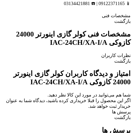
📱 09122371165 | ☎️ 03134421881
مشخصات فنی
بازگشت
مشخصات فنی
کولر گازی اینورتر 24000
کازوکی IAC-24CH/XA-I/A
نظرات کاربران
بازگشت
امتیاز و دیدگاه کاربران
کولر گازی اینورتر
24000 کازوکی IAC-24CH/XA-I/A
شما هم می‌توانید در مورد این کالا نظر دهید.
اگر این محصول را قبلا خریداری کرده باشید، دیدگاه شما به عنوان
خریدار ثبت خواهد شد.
پرسش ها
بازگشت
پرسش ها