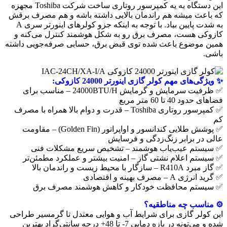
این دستگاه به یه کمپرسور روتاری ساخت شرکت Toshiba مجهزه
که باعث میشه هم راندمان بالایی داشته باشه و هم مصرف برقش
به شدت پایین بیاد. با توجه به اینکه جزو کولرهای اینورتر سری A
کازوکی هست، مصرف برق رو به شکل هوشمند کنترل می‌کنه و
همین موضوع باعث شده توی قبض برق، حسابی صرفه‌جویی داشته
باشی.
✨ ویژگی‌های مهم کولر گازی اینورتر 24000 کازوکی:
✅ ظرفیت سرمایش و گرمایش 24000BTU/H – مناسب برای
فضاهای حدود 40 تا 60 متر مربع
✅ کمپرسور روتاری Toshiba – قدرت و دوام بالا همراه با مصرف
کم
✅ پوشش طلایی کندانسور و اواپراتور (Golden Fin) – مقاومت
عالی در برابر زنگ‌زدگی و فرسایش
✅ سیستم عیب‌یاب هوشمند – تشخیص سریع مشکلات فنی
✅ سیستم اعلام نشتی گاز – امنیت بیشتر و عملکرد مطمئن‌تر
✅ گاز مبرد R410A – سازگار با محیط زیست و راندمان بالا
✅ گرید انرژی A – مصرف بهینه و اقتصادی
✅ سیستم محافظت خودکار و کاهش هوشمند مصرف برق
⚙️ مناسب چه مناطقیه؟
این کولر گازی برای شرایط آب و هوایی معتدل تا گرمسیر طراحی
شده و می‌تونه در بازه دمایی 7- تا 48+ درجه سانتی‌گراد بهترین