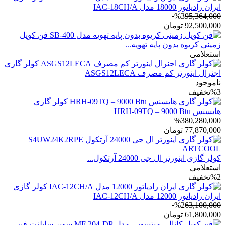
ایران رادیاتور 18000 مدل IAC-18CH/A
%3
95,364,000
92,500,000
تومان
فن کویل
زمینی کریوه بدون پایه تهویه...
استعلامی
کولر گازی
اجنرال اینورتر کم مصرف ASGS12LECA
ناموجود
%3
تخفیف
کولر گازی
هایسنس HRH-09TQ – 9000 Btu
%3
80,280,000
77,870,000
تومان
کولر گازی اینورتر ال جی 24000 آرتکول...
استعلامی
%2
تخفیف
کولر گازی
ایران رادیاتور 12000 مدل IAC-12CH/A
%2
63,100,000
61,800,000
تومان
فن