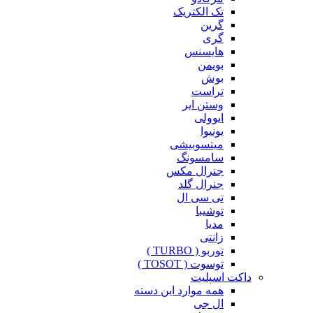
تک الکتریک
گرین
گری
هایسنس
بویمن
بوش
تراست
وستن ایر
ایوولی
یونیوا
میتسوبیشی
سامسونگ
جنرال مکس
جنرال گلد
تی سی ال
توشیبا
مدیا
زانتی
توربو ( TURBO )
توسوت ( TOSOT )
داکت اسپلیت
همه موارد این دسته
ال جی