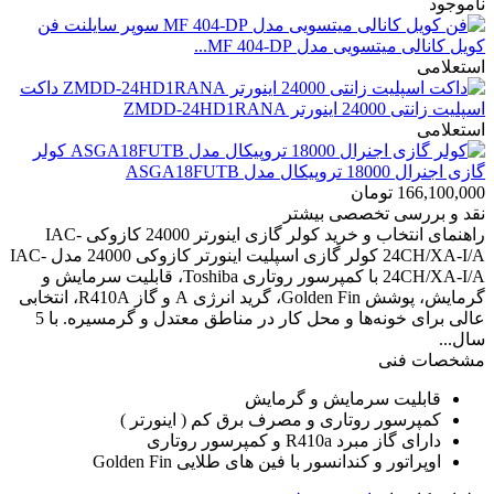
ناموجود
فن
کویل کانالی میتسویی مدل MF 404-DP...
استعلامی
داکت
اسپلیت زانتی 24000 اینورتر ZMDD-24HD1RANA
استعلامی
کولر
گازی اجنرال 18000 تروپیکال مدل ASGA18FUTB
166,100,000
تومان
نقد و بررسی تخصصی
بیشتر
راهنمای انتخاب و خرید کولر گازی اینورتر 24000 کازوکی IAC-
24CH/XA-I/A کولر گازی اسپلیت اینورتر کازوکی 24000 مدل IAC-
24CH/XA-I/A با کمپرسور روتاری Toshiba، قابلیت سرمایش و
گرمایش، پوشش Golden Fin، گرید انرژی A و گاز R410A، انتخابی
عالی برای خونه‌ها و محل کار در مناطق معتدل و گرمسیره. با 5
سال...
مشخصات فنی
قابلیت سرمایش و گرمایش
کمپرسور روتاری و مصرف برق کم ( اینورتر )
دارای گاز مبرد R410a و کمپرسور روتاری
اوپراتور و کندانسور با فین های طلایی Golden Fin