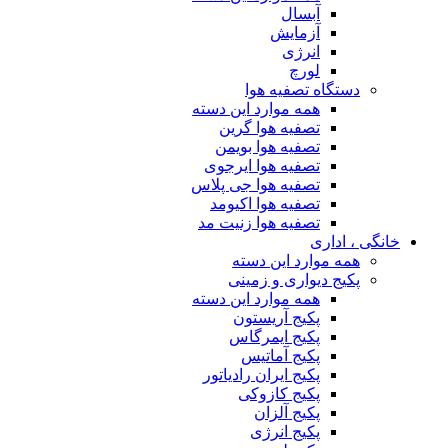
آبسال
آزمایش
انرژی
لورچ
دستگاه تصفیه هوا
همه موارد این دسته
تصفیه هوا گرین
تصفیه هوا بویمن
تصفیه هوا ایرجوی
تصفیه هوا جی پلاس
تصفیه هوا اکیومد
تصفیه هوا زنیت مد
خانگی ، اداری
همه موارد این دسته
پکیج دیواری و زمینی
همه موارد این دسته
پکیج آریستون
پکیج ایمرگاس
پکیج آماتیس
پکیج ایران رادیاتور
پکیج کازوکی
پکیج آلزان
پکیج انرژی