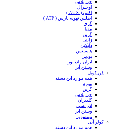
جی پلاس
اوجنرال
آکس ( AUX )
اطلس تهویه پارس ( ATP )
گری
مدیا
گرین
زانتی
دایکین
هایسنس
بویمن
ایران رادیاتور
وستن ایر
فن کویل
همه موارد این دسته
تهویه
گرین
جی پلاس
گلدیران
آذر نسیم
وستن ایر
میتسویی
کولر آبی
همه موارد این دسته