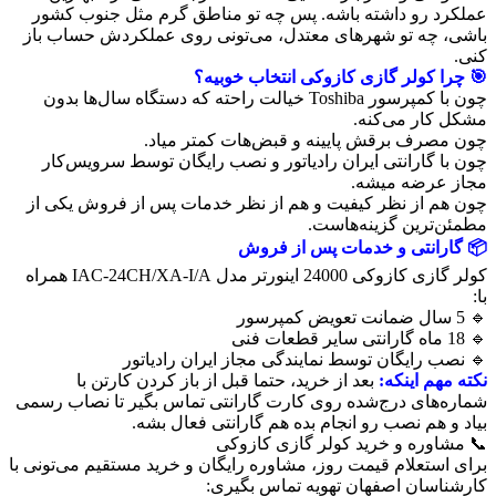
عملکرد رو داشته باشه. پس چه تو مناطق گرم مثل جنوب کشور
باشی، چه تو شهرهای معتدل، می‌تونی روی عملکردش حساب باز
کنی.
🎯 چرا کولر گازی کازوکی انتخاب خوبیه؟
چون با کمپرسور Toshiba خیالت راحته که دستگاه سال‌ها بدون
مشکل کار می‌کنه.
چون مصرف برقش پایینه و قبض‌هات کمتر میاد.
چون با گارانتی ایران رادیاتور و نصب رایگان توسط سرویس‌کار
مجاز عرضه میشه.
چون هم از نظر کیفیت و هم از نظر خدمات پس از فروش یکی از
مطمئن‌ترین گزینه‌هاست.
📦 گارانتی و خدمات پس از فروش
کولر گازی کازوکی 24000 اینورتر مدل IAC-24CH/XA-I/A همراه
با:
🔹 5 سال ضمانت تعویض کمپرسور
🔹 18 ماه گارانتی سایر قطعات فنی
🔹 نصب رایگان توسط نمایندگی مجاز ایران رادیاتور
نکته مهم اینکه:
بعد از خرید، حتما قبل از باز کردن کارتن با
شماره‌های درج‌شده روی کارت گارانتی تماس بگیر تا نصاب رسمی
بیاد و هم نصب رو انجام بده هم گارانتی فعال بشه.
📞 مشاوره و خرید کولر گازی کازوکی
برای استعلام قیمت روز، مشاوره رایگان و خرید مستقیم می‌تونی با
کارشناسان اصفهان تهویه تماس بگیری: