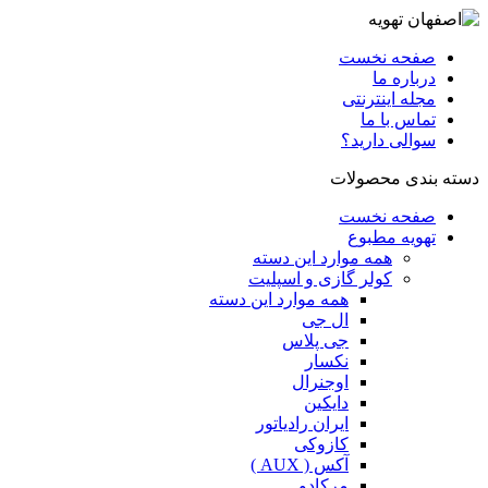
صفحه نخست
درباره ما
مجله اینترنتی
تماس با ما
سوالی دارید؟
دسته بندی محصولات
صفحه نخست
تهویه مطبوع
همه موارد این دسته
کولر گازی و اسپلیت
همه موارد این دسته
ال جی
جی پلاس
نکسار
اوجنرال
دایکین
ایران رادیاتور
کازوکی
آکس ( AUX )
مرکادو